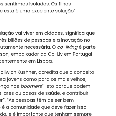
 sentirmos isolados. Os filhos
e esta é uma excelente solução”.
ação vai viver em cidades, significa que
ês biliões de pessoas e a inovação no
olutamente necessária. O
co-living
é parte
nson, embaixador da Co-Liv em Portugal
centemente em Lisboa.
Hollwich Kushner, acredita que o conceito
ara jovens como para os mais velhos,
rença nos
boomers
”. Isto porque podem
 lares ou casas de saúde, e contribuir
er”. “As pessoas têm de ser bem
e é a comunidade que deve fazer isso.
ada, e é importante que tenham sempre