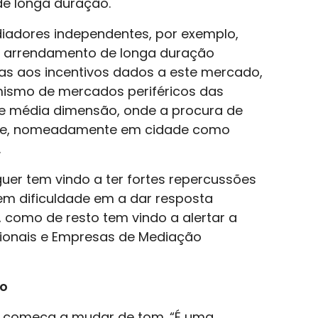
e longa duração.
diadores independentes, por exemplo,
de arrendamento de longa duração
ças aos incentivos dados a este mercado,
amismo de mercados periféricos das
de média dimensão, onde a procura de
nte, nomeadamente em cidade como
.
guer tem vindo a ter fortes repercussões
tem dificuldade em a dar resposta
, como de resto tem vindo a alertar a
sionais e Empresas de Mediação
ão
a” começa a mudar de tom. “É uma