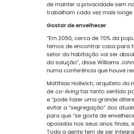
de manter a privacidade sem nos
trabalham cada vez mais longe 
Gostar de envelhecer
“Em 2050, cerca de 70% da popul
temos de encontrar casa para tr
setor da habitação vai ser abs
da solução”, disse Williams Joh
numa conferência que houve re
Matthias Hollwich, arquiteto da 
de
co-living
faz tanto sentido p
e “pode fazer uma grande dife
evitar a “segregação” dos atuais
para que “se goste de envelhec
apoiadas nos seus anos finais, 
Toda a gente tem de ser integr