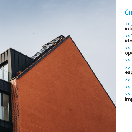
Úl
>>
in
>>
id
>>
op
>>
>>
esp
>>
>>
>>
im