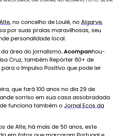
Alte
, no concelho de Loulé, no
Algarve
,
a por suas praias maravilhosas, seu
de personalidade local.
 da área do jornalismo
.
Acompan
hou-
sa Cruz, também Repórter 60+ de
 para o Impulso Positivo que pode ler
ira, que fará 100 anos no dia 29 de
rande sorriso em sua casa assobradada
 onde funciona também o
Jornal Ecos da
 de Alte, há mais de 50 anos, este
rada em fatos que marcaram Portugal e