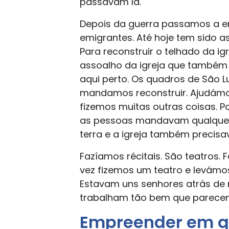
passavam lá.
Depois da guerra passamos a env
emigrantes. Até hoje tem sido a
Para reconstruir o telhado da ig
assoalho da igreja que também
aqui perto. Os quadros de São L
mandamos reconstruir. Ajudámos
fizemos muitas outras coisas. Po
as pessoas mandavam qualquer 
terra e a igreja também precis
Fazíamos récitais. São teatros.
vez fizemos um teatro e levámos
Estavam uns senhores atrás de n
trabalham tão bem que parecem 
Empreender em q