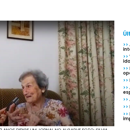
Úl
>>
in
>>
id
>>
op
>>
>>
esp
>>
>>
>>
im
9 ANOS DIRIGE UM JORNAL NO ALGARVE FOTO: SILVIA