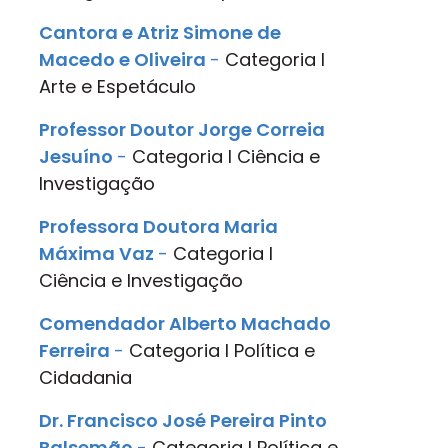
Cantora e Atriz Simone de
Macedo e Oliveira
-
Categoria
I
Arte e Espetáculo
Professor Doutor Jorge Correia
Jesuíno
-
Categoria
I
Ciência e
lnvestigação
Professora Doutora Maria
Máxima Vaz
-
Categoria
I
Ciência e lnvestigação
Comendador Alberto Machado
Ferreira
-
Categoria
I
Política e
Cidadania
Dr. Francisco José Pereira Pinto
Balsemão
-
Categoria
I
Política e