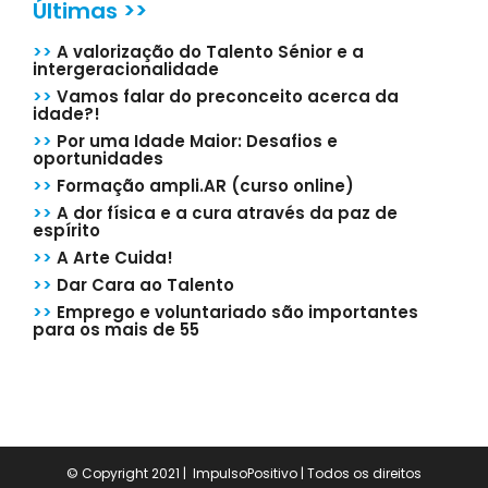
Últimas >>
>>
A valorização do Talento Sénior e a
intergeracionalidade
>>
Vamos falar do preconceito acerca da
idade?!
>>
Por uma Idade Maior: Desafios e
oportunidades
>>
Formação ampli.AR (curso online)
>>
A dor física e a cura através da paz de
espírito
>>
A Arte Cuida!
>>
Dar Cara ao Talento
>>
Emprego e voluntariado são importantes
para os mais de 55
© Copyright 2021 | ImpulsoPositivo | Todos os direitos