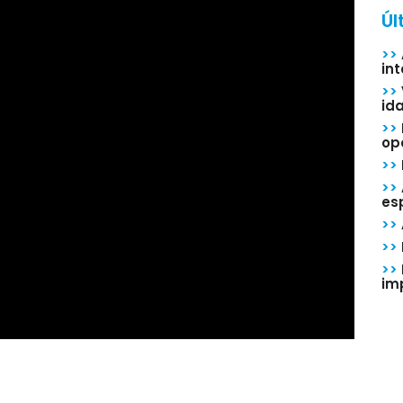
Úl
>>
in
>>
id
>>
op
>>
>>
esp
>>
>>
>>
im