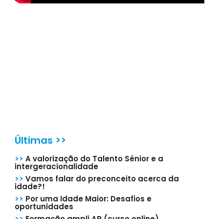
Últimas >>
>>
A valorização do Talento Sénior e a
intergeracionalidade
>>
Vamos falar do preconceito acerca da
idade?!
>>
Por uma Idade Maior: Desafios e
oportunidades
>>
Formação ampli.AR (curso online)