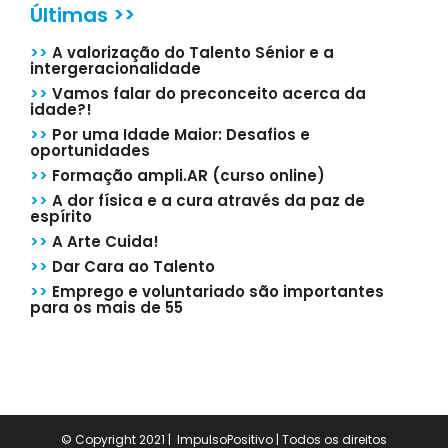
Últimas >>
>>
A valorização do Talento Sénior e a
intergeracionalidade
>>
Vamos falar do preconceito acerca da
idade?!
>>
Por uma Idade Maior: Desafios e
oportunidades
>>
Formação ampli.AR (curso online)
>>
A dor física e a cura através da paz de
espírito
>>
A Arte Cuida!
>>
Dar Cara ao Talento
>>
Emprego e voluntariado são importantes
para os mais de 55
© Copyright 2021 | ImpulsoPositivo | Todos os direitos