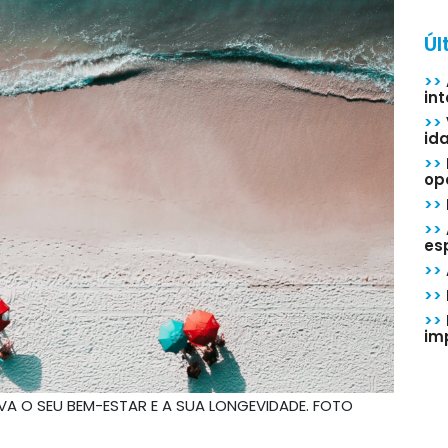
Úl
>>
in
>>
id
>>
op
>>
>>
esp
>>
>>
>>
im
VA O SEU BEM-ESTAR E A SUA LONGEVIDADE. FOTO