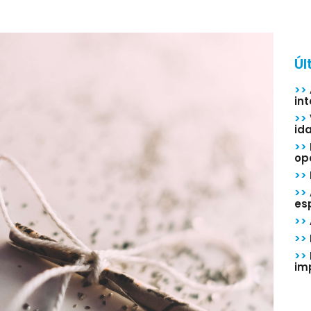
Úl
>>
in
>>
id
>>
op
>>
>>
esp
>>
>>
>>
im