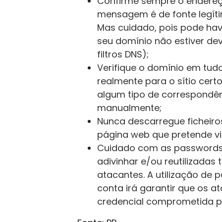
Confirme sempre o endereç
mensagem é de fonte legíti
Mas cuidado, pois pode hav
seu domínio não estiver d
filtros DNS);
Verifique o domínio em tudo 
realmente para o sítio certo
algum tipo de correspondênc
manualmente;
Nunca descarregue ficheiro
página web que pretende vis
Cuidado com as passwords 
adivinhar e/ou reutilizadas
atacantes. A utilização de 
conta irá garantir que os a
credencial comprometida pa