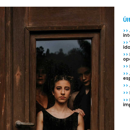
Úl
>>
in
>>
id
>>
op
>>
>>
esp
>>
>>
>>
im