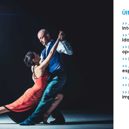
Úl
>>
in
>>
id
>>
op
>>
>>
esp
>>
>>
>>
im