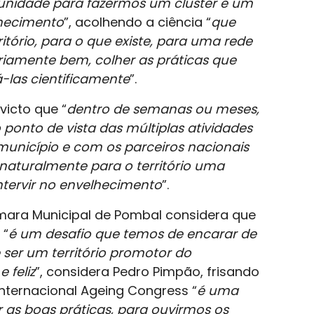
tunidade para fazermos um cluster e um
lhecimento
”, acolhendo a ciência “
que
itório, para o que existe, para uma rede
riamente bem, colher as práticas que
-las cientificamente
”.
victo que “
dentro de semanas ou meses,
 ponto de vista das múltiplas atividades
unicípio e com os parceiros nacionais
r naturalmente para o território uma
ntervir no envelhecimento
”.
âmara Municipal de Pombal considera que
 “
é um desafio que temos de encarar de
ser um território promotor do
 feliz
”, considera Pedro Pimpão, frisando
nternacional Ageing Congress “
é uma
 as boas práticas, para ouvirmos os