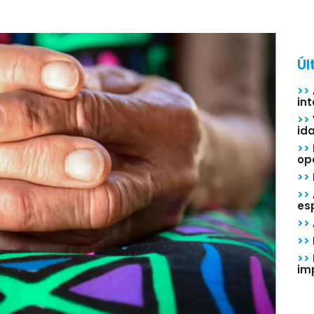
Úl
>>
in
>>
id
>>
op
>>
>>
esp
>>
>>
>>
im