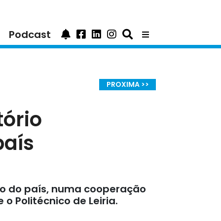
Podcast
PROXIMA >>
tório
país
nto do país, numa cooperação
o Politécnico de Leiria.