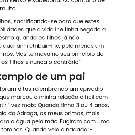
om senso e sabedoria. Ao contrário de
muito.
ilhos, sacrificando-se para que estes
ilidades que a vida lhe tinha negado a
mesmo quando os filhos já não
e queriam retribuir-lhe, pelo menos um
r nós. Mas teimava no seu princípio de
os filhos e nunca o contrário”
exemplo de um pai
foram ditas relembrando um episódio
 que marcou a minha relação difícil com
ir 1 vez mais: Quando tinha 3 ou 4 anos,
raia da Adraga, os meus primos, mais
para a água pela mão. Fugiram com uma
s tombos. Quando veio o nadador-