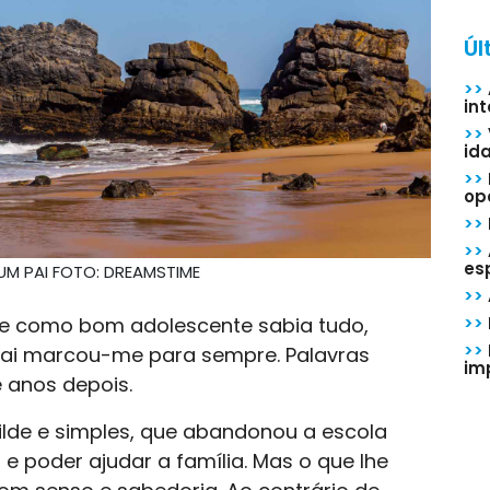
Úl
>>
in
>>
id
>>
op
>>
>>
esp
UM PAI FOTO: DREAMSTIME
>>
que como bom adolescente sabia tudo,
>>
>>
ai marcou-me para sempre. Palavras
im
 anos depois.
lde e simples, que abandonou a escola
e poder ajudar a família. Mas o que lhe