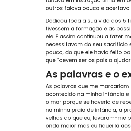
faltava em instrução tinha em b
outros falava pouco e acertava 
Dedicou toda a sua vida aos 5 f
tivessem a formação e as possib
ele. E assim continuou a fazer 
necessitavam do seu sacrifício 
pouco, do que ele havia feito po
que “devem ser os pais a ajudar 
As palavras e o 
As palavras que me marcariam 
acontecido na minha infância e
o mar porque se haveria de repet
na minha praia de infância, a p
velhos do que eu, levaram-me 
onda maior mas eu fiquei lá ao