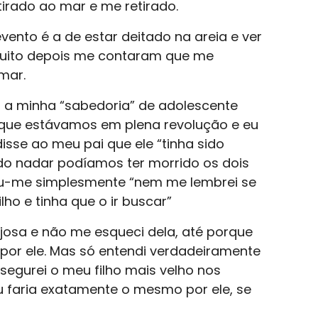
tirado ao mar e me retirado.
ento é a de estar deitado na areia e ver
muito depois me contaram que me
mar.
 a minha “sabedoria” de adolescente
rque estávamos em plena revolução e eu
disse ao meu pai que ele “tinha sido
do nadar podíamos ter morrido os dois
u-me simplesmente “nem me lembrei se
lho e tinha que o ir buscar”
josa e não me esqueci dela, até porque
por ele. Mas só entendi verdadeiramente
 segurei o meu filho mais velho nos
eu faria exatamente o mesmo por ele, se